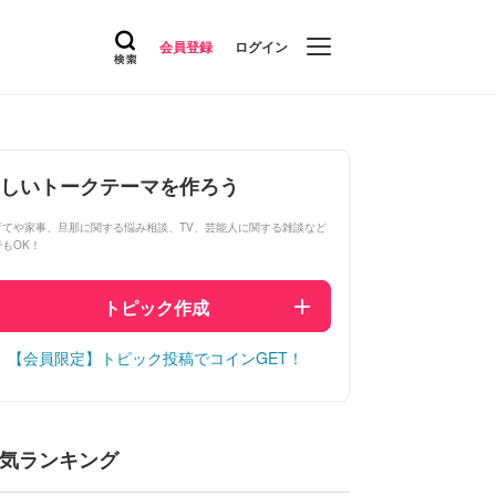
会員登録
ログイン
しいトークテーマを作ろう
育てや家事、旦那に関する悩み相談、TV、芸能人に関する雑談など
でもOK！
トピック作成
【会員限定】トピック投稿でコインGET！
気ランキング