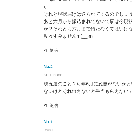
<)！
それと現状届けは送られてくるのでしょ
あと六月から振込まれてないて事は今現
か？それとも六月まで待たなくてはいけ
度々すみませんm(__)m
返信
No.
2
KDDI-KC32
現況届のこと？毎年6月に変更がないか
ないけどそれ出さないと手当もらえない
返信
No.
1
D900i