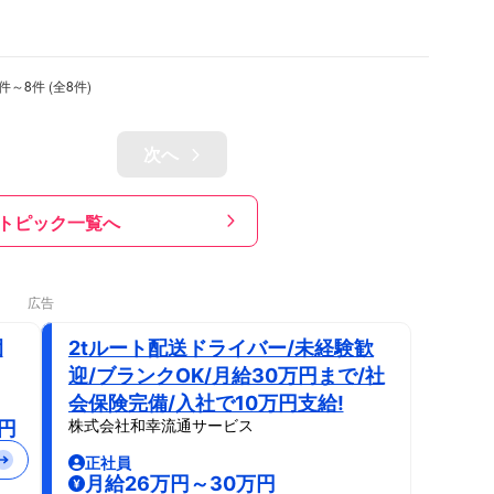
件～
8
件 (全
8
件)
次へ
トピック一覧へ
広告
園
2tルート配送ドライバー/未経験歓
迎/ブランクOK/月給30万円まで/社
会保険完備/入社で10万円支給!
株式会社和幸流通サービス
8円
正社員
月給26万円～30万円