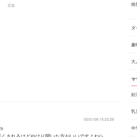
病
広告
ダ
趣
大
マ
妊
乳
05/01/09 15:23:29
m
中
くされるけどやはり聞いた方がいいですよね(>_