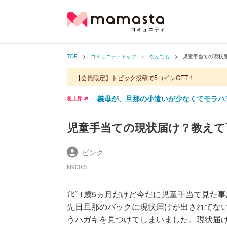
TOP
コミュニティトップ
なんでも
児童手当ての現状
【会員限定】トピック投稿で5コインGET！
義母が、旦那の小遣いが少なくてモラハ
急上昇
児童手当ての現状届け？教えて
ピンク
N900iS
ﾁﾋﾞ1歳5ヵ月だけど今だに児童手当て見
先日旦那のバックに現状届けが出されてな
うハガキを見つけてしまいました。現状届