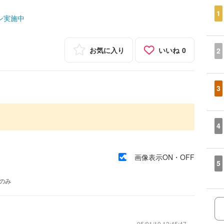
1
ン実施中
お気に入り
いいね
0
2
3
4
画像表示ON・OFF
5
のみ
05/01/10 13:45:47