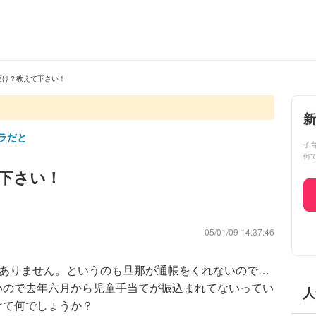
届け？教えて下さい！
新
ラだと
子
何
下さい！
05/01/09 14:37:46
た事ありません。というのも旦那が通帳をくれないので…
いので去年六月から児童手当てが振込まれてないってい
人
けて何でしょうか？