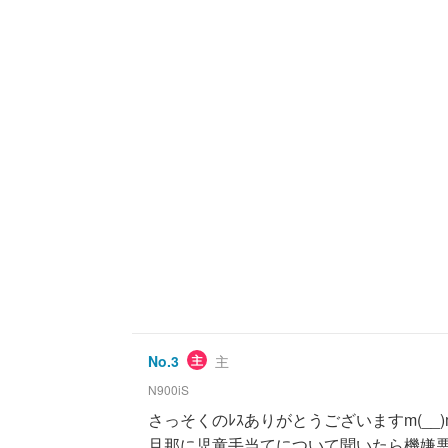
No.
3
主
主
N900iS
さっそくのﾚｽありがとうございますm(__)
旦那に児童手当てについて聞いたら機嫌悪