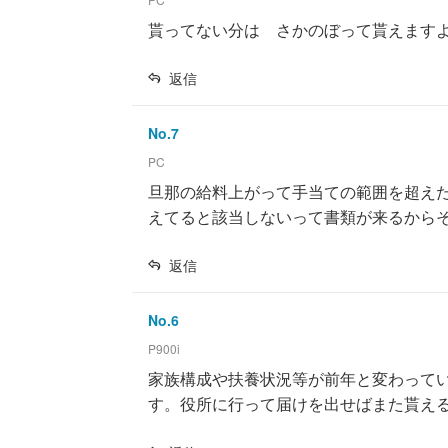
貰ってない分は さかのぼって貰えます
返信
No.
7
PC
旦那の給料上がって手当ての範囲を超え
えてると該当しないって書類が来るから
返信
No.
6
P900i
家族構成や扶養状況等が前年と変わって
す。役所に行って届けを出せばまた貰え