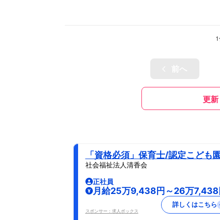
1
前へ
更新
「資格必須」保育士/認定こども
社会福祉法人清香会
正社員
月給25万9,438円～26万7,43
詳しくはこちら
スポンサー：求人ボックス