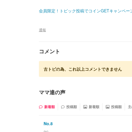
会員限定！トピック投稿でコインGETキャンペー
通報
コメント
古トピの為、これ以上コメントできません
ママ達の声
新着順
投稿順
新着順
投稿順
主
No.
8
PC