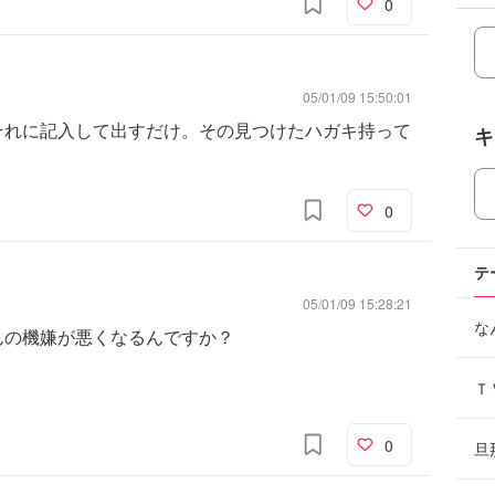
0
05/01/09 15:50:01
それに記入して出すだけ。その見つけたハガキ持って
キ
0
テ
05/01/09 15:28:21
な
んの機嫌が悪くなるんですか？
。
Ｔ
0
旦