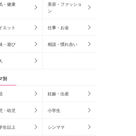
気・健康
美容・ファッショ
ン
イエット
仕事・お金
味・遊び
相談・慣れ合い
人
マ別
活
妊娠・出産
児・幼児
小学生
学生以上
シンママ