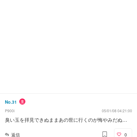
No.
31
主
P900i
05/01/08 04:21:00
臭い玉を拝見できぬままあの世に行くのが悔やみだぬ…
返信
0