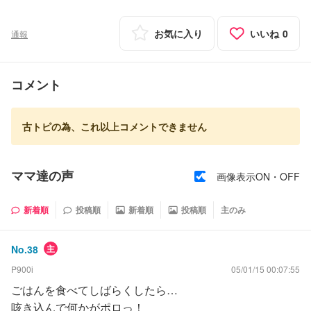
お気に入り
いいね
0
通報
コメント
古トピの為、これ以上コメントできません
ママ達の声
画像表示ON・OFF
新着順
投稿順
新着順
投稿順
主のみ
No.
38
主
P900i
05/01/15 00:07:55
ごはんを食べてしばらくしたら…
咳き込んで何かがポロっ！