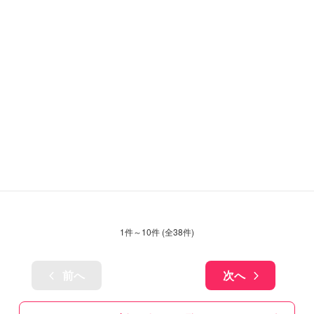
1
件～
10
件 (全
38
件)
前へ
次へ