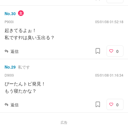
No.
30
主
P900i
05/01/08 01:52:18
起きてるよぉ！
私ですﾀｿは臭い玉出る？
返信
0
No.
29
私です
D900i
05/01/08 01:16:34
ぴーたんトピ発見！
もう寝たかな？
返信
0
広告