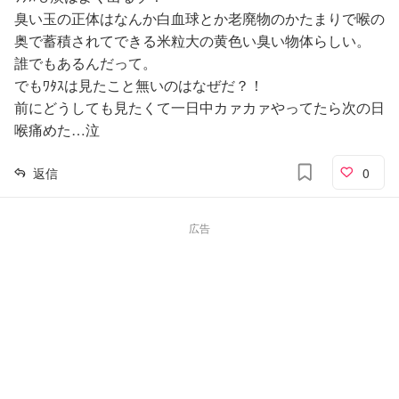
臭い玉の正体はなんか白血球とか老廃物のかたまりで喉の
奥で蓄積されてできる米粒大の黄色い臭い物体らしい。
誰でもあるんだって。
でもﾜﾀｽは見たこと無いのはなぜだ？！
前にどうしても見たくて一日中カァカァやってたら次の日
喉痛めた…泣
返信
0
広告