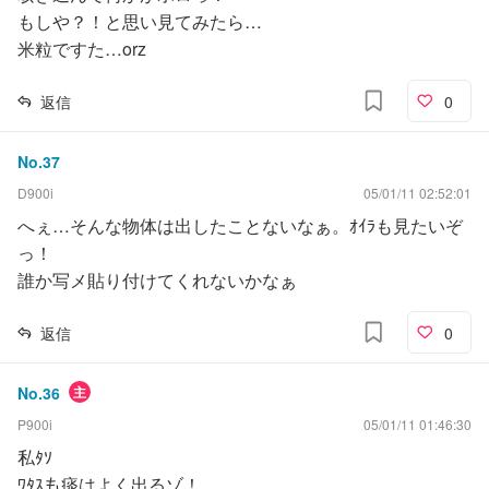
もしや？！と思い見てみたら…
米粒ですた…orz
返信
0
No.
37
D900i
05/01/11 02:52:01
へぇ…そんな物体は出したことないなぁ。ｵｲﾗも見たいぞ
っ！
誰か写メ貼り付けてくれないかなぁ
返信
0
No.
36
主
P900i
05/01/11 01:46:30
私ﾀｿ
ﾜﾀｽも痰はよく出るゾ！