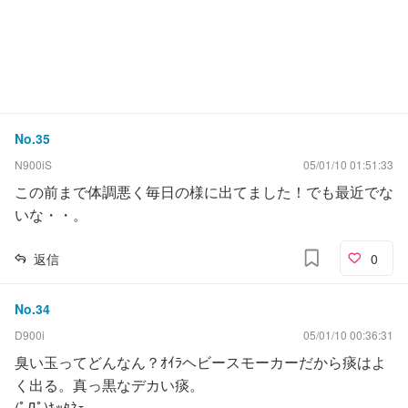
No.
35
N900iS
05/01/10 01:51:33
この前まで体調悪く毎日の様に出てました！でも最近でな
いな・・。
返信
0
No.
34
D900i
05/01/10 00:36:31
臭い玉ってどんなん？ｵｲﾗヘビースモーカーだから痰はよ
く出る。真っ黒なデカい痰。
(ﾟДﾟ)ｷｯﾀﾈｪ