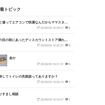
着トピック
と違ってエアコンで快適なんだからママスタな
かして無駄に時間を使わないで人類に役に立つ
26/08/09 16:39:27
0
したら
の目の前にあったディスカウントストア潰れて
に生活が不便になった
26/08/09 16:32:31
0
金か
26/08/09 16:31:31
0
酔してトイレの失敗談ってありますか？
26/08/09 16:26:10
1
りすまし相談
26/08/09 16:34:07
1