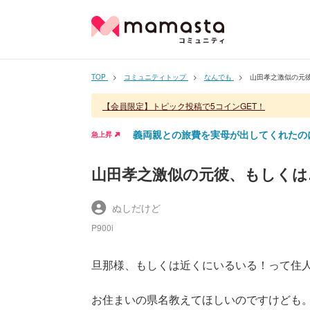
TOP
コミュニティトップ
なんでも
山田孝之激似の元
【会員限定】トピック投稿で5コインGET！
義両親との旅費を実母が出してくれたの
急上昇
山田孝之激似の元彼、もしくは
ぬしだけど
P900i
旦那様、もしくは近くにいるいる！って住
お住まいの県名教えてほしいのですけども