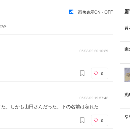
新
画像表示ON・OFF
のみ
昔
ん
事
家
06/08/02 20:10:29
急
0
泥
06/08/02 19:57:42
けた。しかも山田さんだった。下の名前は忘れた
な
0