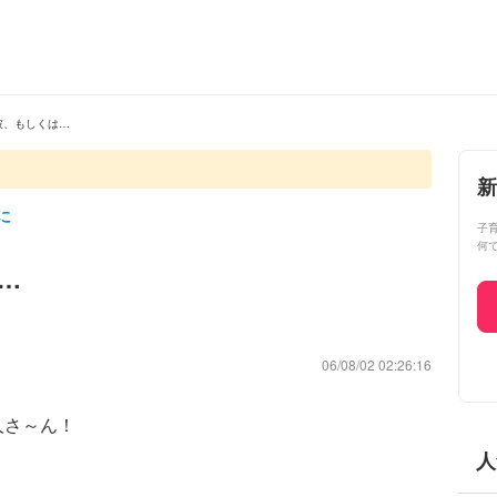
彼、もしくは…
新
に
子
何
…
06/08/02 02:26:16
人さ～ん！
人
。