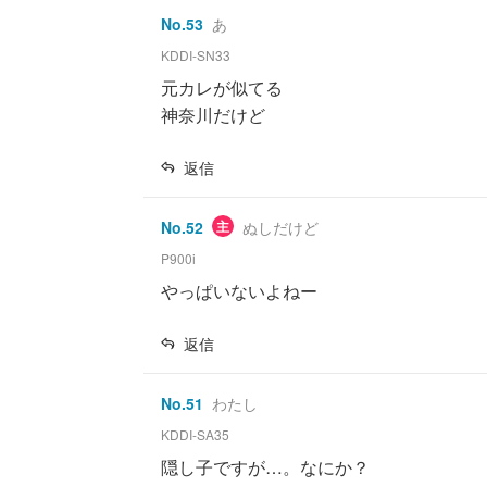
No.
53
あ
KDDI-SN33
元カレが似てる
神奈川だけど
返信
No.
52
主
ぬしだけど
P900i
やっぱいないよねー
返信
No.
51
わたし
KDDI-SA35
隠し子ですが…。なにか？