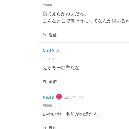
P900i
別にえらかねぇだろ。
こんなとこで偉そうにしてなんか得ある
返信
No.
49
あ
F901iS
えらそーな主だな
返信
No.
48
主
ぬしだけど
P900i
いやいや、名前がの話だろ。
返信