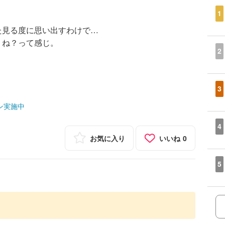
1
た見る度に思い出すわけで…
くね？って感じ。
2
3
ン実施中
4
お気に入り
いいね
0
5