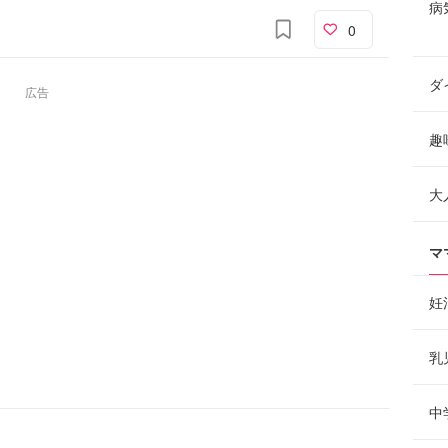
病
0
ダ
広告
趣
大
マ
妊
乳
中