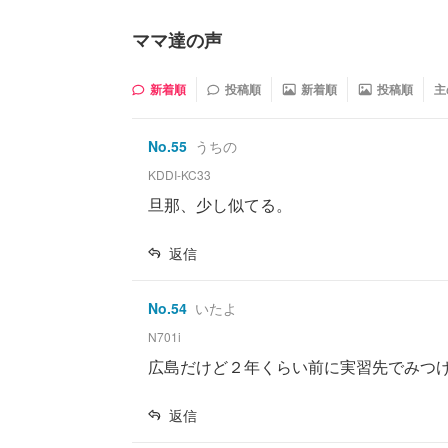
ママ達の声
新着順
投稿順
新着順
投稿順
主
No.
55
うちの
KDDI-KC33
旦那、少し似てる。
返信
No.
54
いたよ
N701i
広島だけど２年くらい前に実習先でみつ
返信