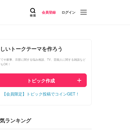
会員登録
ログイン
しいトークテーマを作ろう
育てや家事、旦那に関する悩み相談、TV、芸能人に関する雑談など
でもOK！
トピック作成
【会員限定】トピック投稿でコインGET！
気ランキング