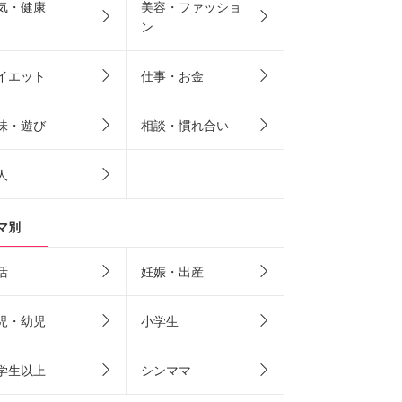
気・健康
美容・ファッショ
ン
イエット
仕事・お金
味・遊び
相談・慣れ合い
人
マ別
活
妊娠・出産
児・幼児
小学生
学生以上
シンママ