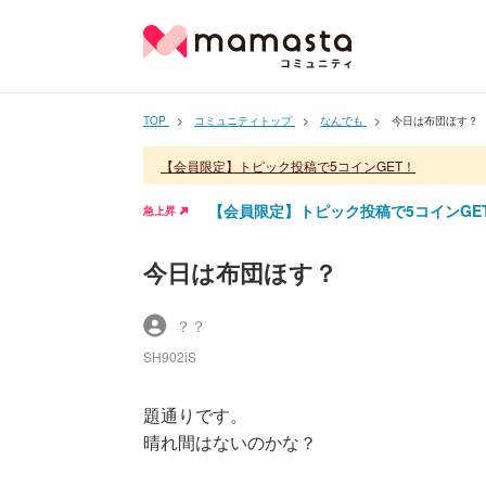
TOP
コミュニティトップ
なんでも
今日は布団ほす？
【会員限定】トピック投稿で5コインGET！
【会員限定】トピック投稿で5コインGE
急上昇
今日は布団ほす？
？？
SH902iS
題通りです。
晴れ間はないのかな？