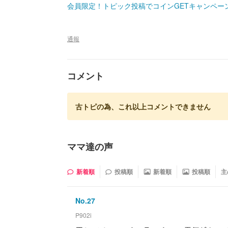
会員限定！トピック投稿でコインGETキャンペー
通報
コメント
古トピの為、これ以上コメントできません
ママ達の声
新着順
投稿順
新着順
投稿順
主
No.
27
P902i