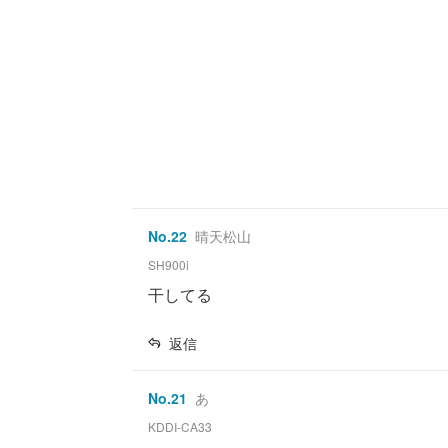
No.
22
晴天松山
SH900i
干してる
返信
No.
21
あ
KDDI-CA33