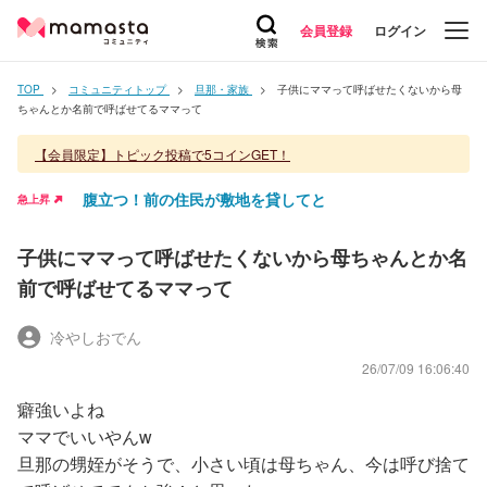
会員登録
ログイン
TOP
コミュニティトップ
旦那・家族
子供にママって呼ばせたくないから母
ちゃんとか名前で呼ばせてるママって
【会員限定】トピック投稿で5コインGET！
腹立つ！前の住民が敷地を貸してと
急上昇
子供にママって呼ばせたくないから母ちゃんとか名
前で呼ばせてるママって
冷やしおでん
26/07/09 16:06:40
癖強いよね
ママでいいやんw
旦那の甥姪がそうで、小さい頃は母ちゃん、今は呼び捨て