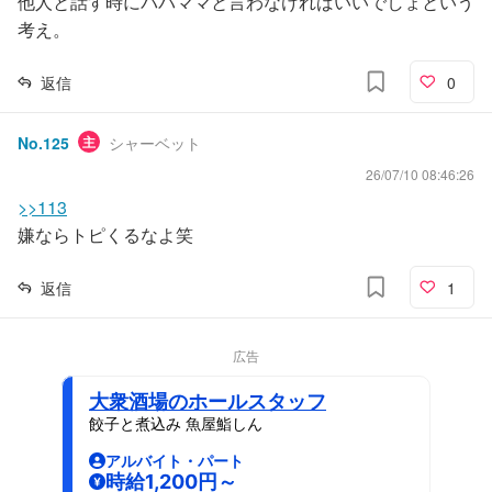
他人と話す時にパパママと言わなければいいでしょという
考え。
返信
0
No.
125
主
シャーベット
26/07/10 08:46:26
>>113
嫌ならトピくるなよ笑
返信
1
広告
大衆酒場のホールスタッフ
餃子と煮込み 魚屋鮨しん
アルバイト・パート
時給1,200円～