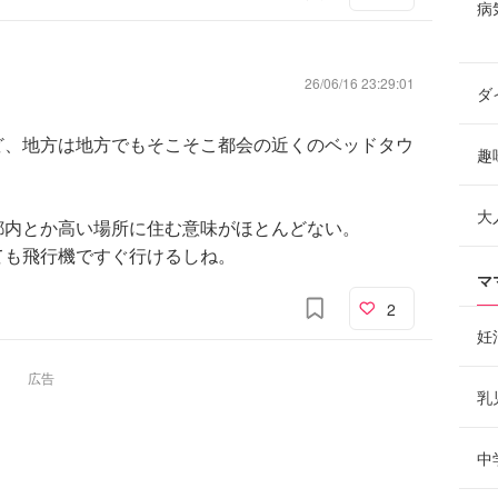
病
26/06/16 23:29:01
ダ
ど、地方は地方でもそこそこ都会の近くのベッドタウ
趣
大
都内とか高い場所に住む意味がほとんどない。
ても飛行機ですぐ行けるしね。
マ
2
妊
広告
乳
中