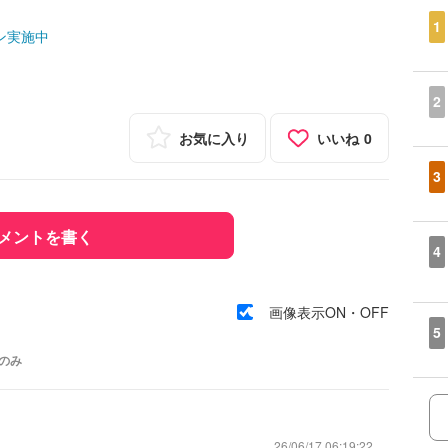
1
ン実施中
2
お気に入り
いいね
0
3
メントを書く
4
画像表示ON・OFF
5
のみ
26/06/17 06:19:22