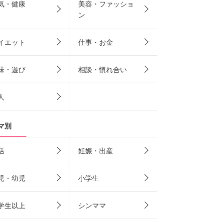
気・健康
美容・ファッショ
ン
イエット
仕事・お金
味・遊び
相談・慣れ合い
人
マ別
活
妊娠・出産
児・幼児
小学生
学生以上
シンママ