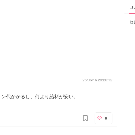
コ
セ
26/06/16 23:20:12
リン代かかるし、何より給料が安い。
。
5