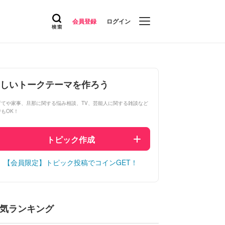
会員登録
ログイン
しいトークテーマを作ろう
育てや家事、旦那に関する悩み相談、TV、芸能人に関する雑談など
でもOK！
トピック作成
【会員限定】トピック投稿でコインGET！
気ランキング