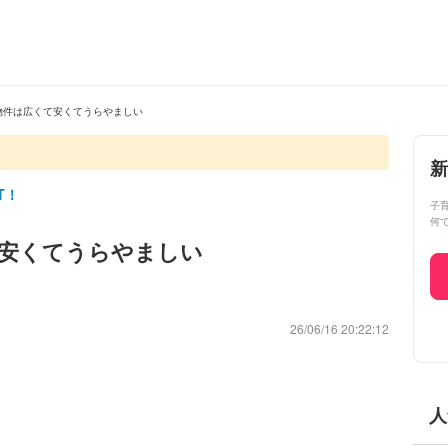
物件は広くて安くてうらやましい
新
T！
子
何
安くてうらやましい
26/06/16 20:22:12
人