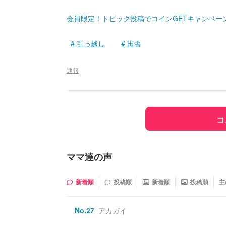
会員限定！トピック投稿でコインGETキャンペー
引っ越し
田舎
通報
コ
ママ達の声
新着順
投稿順
新着順
投稿順
主
No.
27
アカガイ