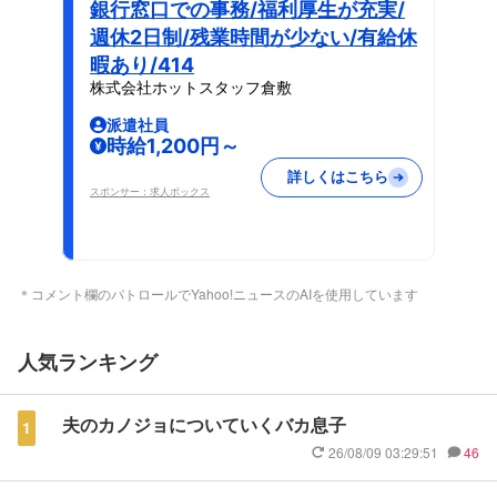
銀行窓口での事務/福利厚生が充実/
週休2日制/残業時間が少ない/有給休
暇あり/414
株式会社ホットスタッフ倉敷
派遣社員
時給1,200円～
詳しくはこちら
スポンサー：求人ボックス
＊コメント欄のパトロールでYahoo!ニュースのAIを使用しています
人気ランキング
夫のカノジョについていくバカ息子
1
26/08/09 03:29:51
46