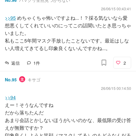
No.
96
ハマグリ全然見つからない
26/06/15 00:43:41
>>95
めちゃくちゃ怖いですよね...！？採る気ないなら愛
想悪くしてくれていいのにってこの話聞いたとき思っちゃ
いました。
私もここ5年間マスク手放したことないです。最近はしな
い人増えてきてるし印象良くないんですかね...。
返信
1
件
2
No.
95
主
キサゴ
26/06/15 00:14:50
>>94
えー！そうなんですね
だから落ちたんだ
あまり会話とかしないほうがいいのかな、最低限の受け答
えが無難ですか？
印象良くしようと笑顔（マスクしてる）のもどうなんだろ