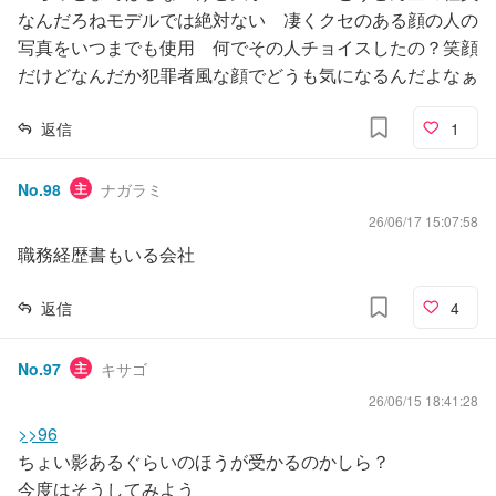
なんだろねモデルでは絶対ない 凄くクセのある顔の人の
写真をいつまでも使用 何でその人チョイスしたの？笑顔
だけどなんだか犯罪者風な顔でどうも気になるんだよなぁ
返信
1
No.
98
主
ナガラミ
26/06/17 15:07:58
職務経歴書もいる会社
返信
4
No.
97
主
キサゴ
26/06/15 18:41:28
>>96
ちょい影あるぐらいのほうが受かるのかしら？
今度はそうしてみよう