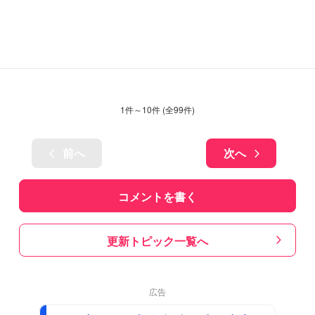
1
件～
10
件 (全
99
件)
前へ
次へ
コメントを書く
更新トピック一覧へ
広告