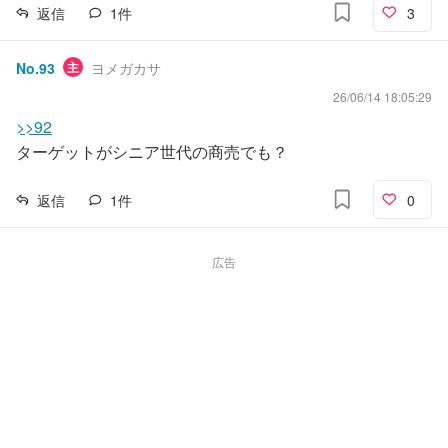
返信
1
件
3
No.
93
主
ヨメガカサ
26/06/14 18:05:29
>>92
ターゲットがシニア世代の商売でも？
返信
1
件
0
広告