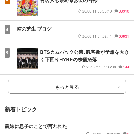
有名人も崇めるお金の神様
26/08/11 05:05:40
33310
隣の芝生 ブログ
4
26/08/11 04:52:41
63831
BTSカムバック公演､観客数が予想を大き
5
く下回りHYBEの株価急落
26/08/11 04:06:09
144
もっと見る
新着トピック
義妹に息子のことで言われた
26/08/11 05:03:45
0