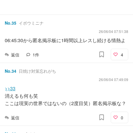
No.
35
イボウミニナ
26/06/04 07:51:38
06:45:30から匿名掲示板に1時間以上レスし続ける情熱よ
返信
1
件
4
No.
34
日焼け対策忘れがち
26/06/04 07:49:09
>>33
消えるも何も笑
ここは現実の世界ではないの（2度目笑）匿名掲示板な？
返信
0