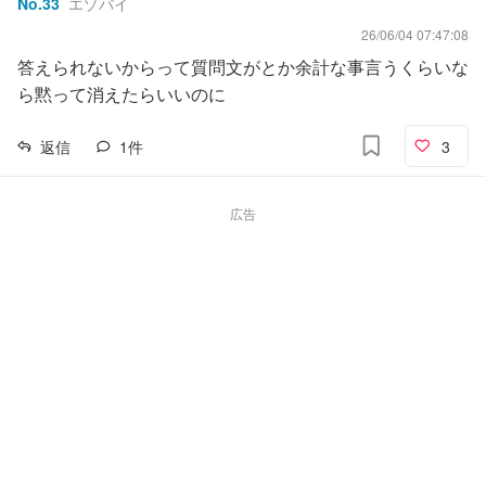
No.
33
エゾバイ
26/06/04 07:47:08
答えられないからって質問文がとか余計な事言うくらいな
ら黙って消えたらいいのに
返信
1
件
3
広告