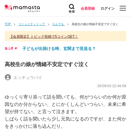
会員登録
ログイン
TOP
コミュニティトップ
なんでも
高校生の娘が情緒不安定ですぐ泣く
【会員限定】トピック投稿で5コインGET！
子どもが出掛ける時、玄関まで見送る？
急上昇
高校生の娘が情緒不安定ですぐ泣く
エッチュウバイ
26/06/03 22:46:58
ゆっくり寄り添って話を聞いても、何がつらいのか何が原
因なのか分からない、とにかくしんどいつらい、未来に希
望が持てない、と言って泣きます。
しばらく話を聞いたら少し元気になるのですが、また何か
をきっかけに落ち込んだり。