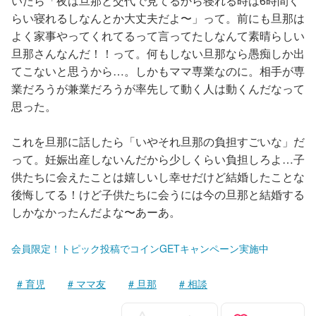
いたら「夜は旦那と交代で見てるから寝れる時は6時間く
らい寝れるしなんとか大丈夫だよ〜」って。前にも旦那は
よく家事やってくれてるって言ってたしなんて素晴らしい
旦那さんなんだ！！って。何もしない旦那なら愚痴しか出
てこないと思うから…。しかもママ専業なのに。相手が専
業だろうが兼業だろうが率先して動く人は動くんだなって
思った。
これを旦那に話したら「いやそれ旦那の負担すごいな」だ
って。妊娠出産しないんだから少しくらい負担しろよ…子
供たちに会えたことは嬉しいし幸せだけど結婚したことな
後悔してる！けど子供たちに会うには今の旦那と結婚する
しかなかったんだよな〜あーあ。
会員限定！トピック投稿でコインGETキャンペーン実施中
育児
ママ友
旦那
相談