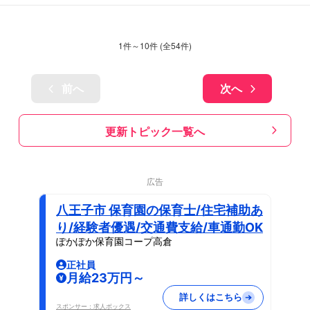
1
件～
10
件 (全
54
件)
前へ
次へ
更新トピック一覧へ
広告
八王子市 保育園の保育士/住宅補助あ
り/経験者優遇/交通費支給/車通勤OK
ぽかぽか保育園コープ高倉
正社員
月給23万円～
詳しくはこちら
スポンサー：求人ボックス