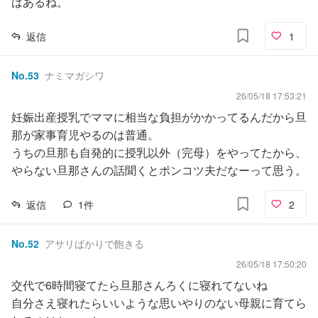
はあるね。
返信
1
No.
53
ナミマガシワ
26/05/18 17:53:21
妊娠出産授乳でママに相当な負担がかかってるんだから旦
那が家事育児やるのは普通。
うちの旦那も自発的に授乳以外（完母）をやってたから、
やらない旦那さんの話聞くとポンコツ夫だなーって思う。
返信
1
件
2
No.
52
アサリばかりで飽きる
26/05/18 17:50:20
交代で6時間寝てたら旦那さんろくに寝れてないね
自分さえ寝れたらいいような思いやりのない母親に育てら