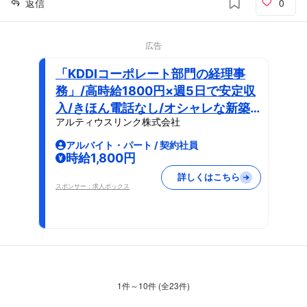
返信
0
広告
「KDDIコーポレート部門の経理事
務」/高時給1800円×週5日で安定収
入/きほん電話なし/オシャレな新築
アルティウスリンク株式会社
オフィス
アルバイト・パート / 契約社員
時給1,800円
詳しくはこちら
スポンサー：求人ボックス
1
件～
10
件 (全
23
件)