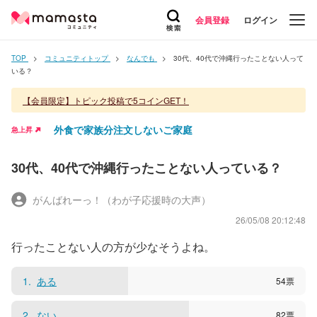
会員登録
ログイン
TOP
コミュニティトップ
なんでも
30代、40代で沖縄行ったことない人って
いる？
【会員限定】トピック投稿で5コインGET！
外食で家族分注文しないご家庭
急上昇
30代、40代で沖縄行ったことない人っている？
がんばれーっ！（わが子応援時の大声）
26/05/08 20:12:48
行ったことない人の方が少なそうよね。
1
ある
54
票
2
ない
82
票