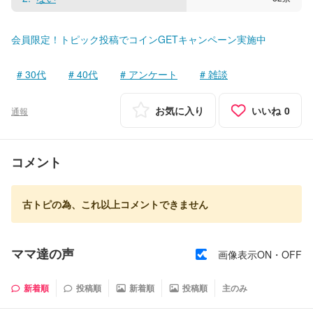
会員限定！トピック投稿でコインGETキャンペーン実施中
30代
40代
アンケート
雑談
お気に入り
いいね
0
通報
コメント
古トピの為、これ以上コメントできません
ママ達の声
画像表示ON・OFF
新着順
投稿順
新着順
投稿順
主のみ