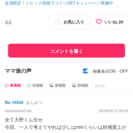
会員限定！トピック投稿でコインGETキャンペーン実施中
お気に入り
いいね
29
通報
コメントを書く
ママ達の声
画像表示ON・OFF
新着順
投稿順
新着順
投稿順
主のみ
No.
19526
あんみつ
66bb4ddea018a
26/08/06 07:06:06
全て大野くん任せ
今回、一人で考えてやれば少しはmmくらいは好感度上が