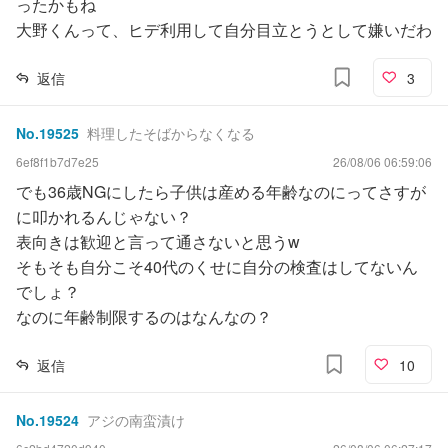
ったかもね
大野くんって、ヒデ利用して自分目立とうとして嫌いだわ
返信
3
No.
19525
料理したそばからなくなる
6ef8f1b7d7e25
26/08/06 06:59:06
でも36歳NGにしたら子供は産める年齢なのにってさすが
に叩かれるんじゃない？
表向きは歓迎と言って通さないと思うw
そもそも自分こそ40代のくせに自分の検査はしてないん
でしょ？
なのに年齢制限するのはなんなの？
返信
10
No.
19524
アジの南蛮漬け