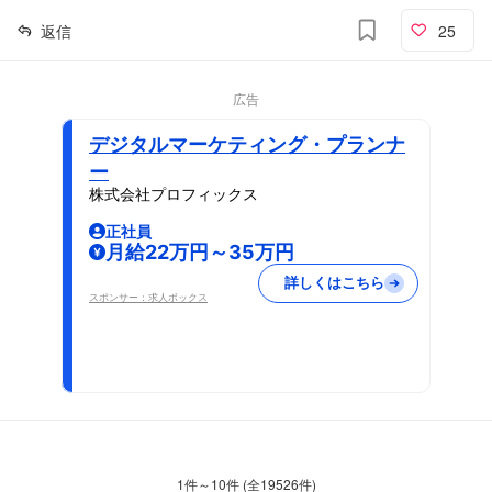
返信
25
広告
デジタルマーケティング・プランナ
ー
株式会社プロフィックス
正社員
月給22万円～35万円
詳しくはこちら
スポンサー：求人ボックス
1
件～
10
件 (全
19526
件)