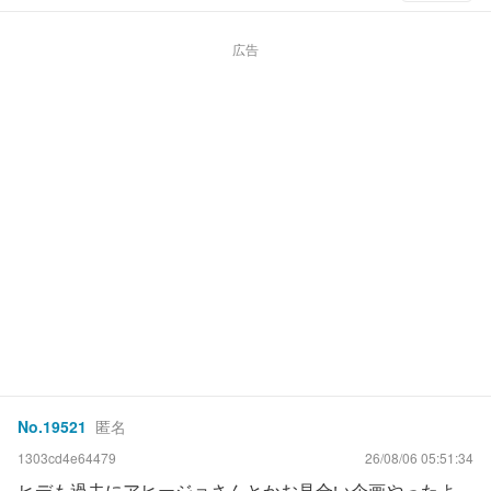
広告
No.
19521
匿名
1303cd4e64479
26/08/06 05:51:34
ヒデも過去にアヒージョさんとかお見合い企画やったよ