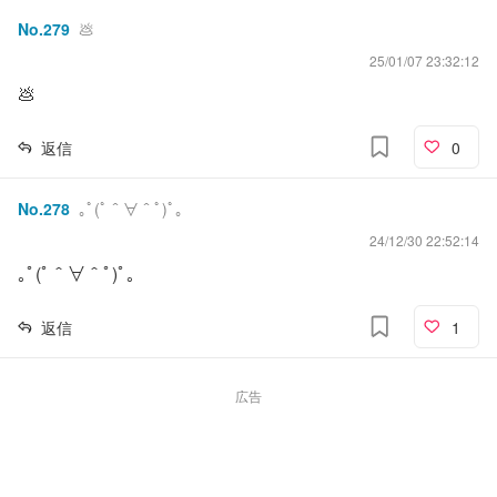
No.
279
💩
25/01/07 23:32:12
💩
返信
0
No.
278
｡ﾟ(ﾟ＾∀＾ﾟ)ﾟ｡
24/12/30 22:52:14
｡ﾟ(ﾟ＾∀＾ﾟ)ﾟ｡
返信
1
広告