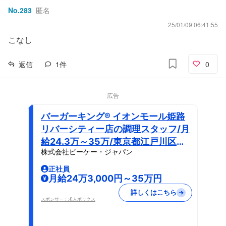
No.
283
匿名
25/01/09 06:41:55
こなし
返信
1
件
0
広告
バーガーキング® イオンモール姫路
リバーシティー店の調理スタッフ/月
給24.3万～35万/東京都江戸川区勤
株式会社ビーケー・ジャパン
務
正社員
月給24万3,000円～35万円
詳しくはこちら
スポンサー：求人ボックス