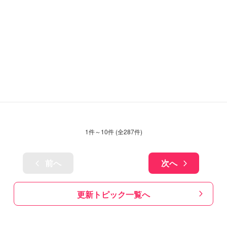
1
件～
10
件 (全
287
件)
前へ
次へ
更新トピック一覧へ