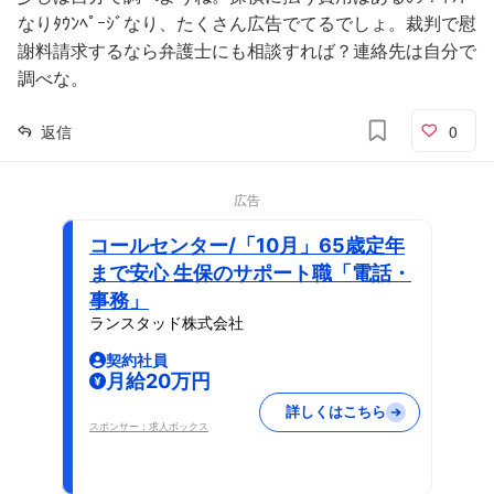
なりﾀｳﾝﾍﾟｰｼﾞなり、たくさん広告でてるでしょ。裁判で慰
謝料請求するなら弁護士にも相談すれば？連絡先は自分で
調べな。
返信
0
広告
コールセンター/「10月」65歳定年
まで安心 生保のサポート職「電話・
事務」
ランスタッド株式会社
契約社員
月給20万円
詳しくはこちら
スポンサー：求人ボックス