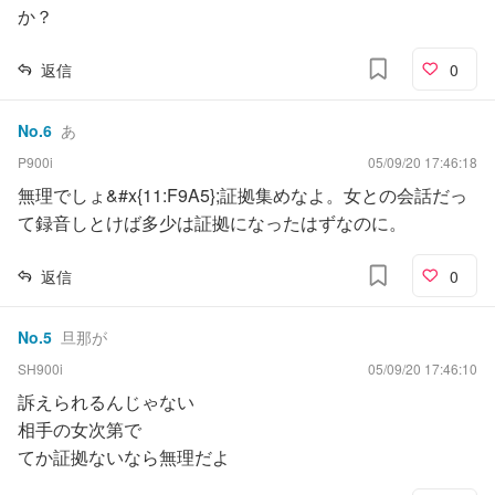
か？
返信
0
No.
6
あ
P900i
05/09/20 17:46:18
無理でしょ&#x{11:F9A5};証拠集めなよ。女との会話だっ
て録音しとけば多少は証拠になったはずなのに。
返信
0
No.
5
旦那が
SH900i
05/09/20 17:46:10
訴えられるんじゃない
相手の女次第で
てか証拠ないなら無理だよ