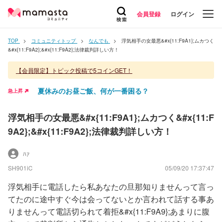
会員登録
ログイン
TOP
コミュニティトップ
なんでも
浮気相手の女最悪&#x{11:F9A1};ムカつく
&#x{11:F9A2};&#x{11:F9A2};法律裁判詳しい方！
【会員限定】トピック投稿で5コインGET！
夏休みのお昼ご飯、何が一番困る？
急上昇
浮気相手の女最悪&#x{11:F9A1};ムカつく&#x{11:F
9A2};&#x{11:F9A2};法律裁判詳しい方！
ﾊｧ
SH901iC
05/09/20 17:37:47
浮気相手に電話したら私あなたの旦那知りませんって言っ
てたのに途中すぐ今は会ってないとか言われて話する事あ
りませんって電話切られて着拒&#x{11:F9A9};あまりに腹