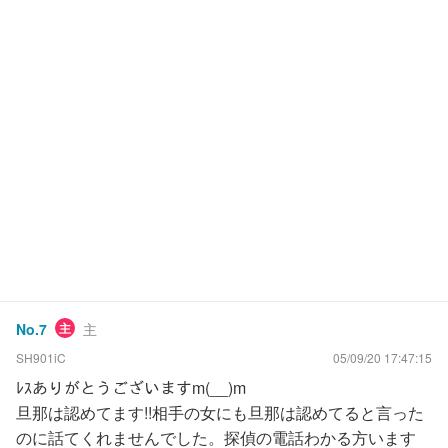
No.
7
主
主
SH901iC
05/09/20 17:47:15
ﾚｽありがとうございますm(__)m
旦那は認めてます!!相手の女にも旦那は認めてると言った
のに話てくれませんでした。探偵の電話わかる方います