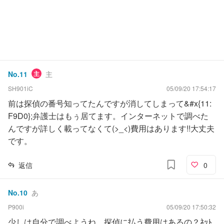
No.
11
主
主
SH901iC
05/09/20 17:54:17
前は探偵の番号知ってたんですが消してしまって&#x{11:
F9D0};弁護士はもぅ居てます。インターネットで調べた
んですが詳しく載ってなくて(>_<)費用はあります!!大丈夫
です。
返信
0
No.
10
あ
P900i
05/09/20 17:50:32
少しは自分で調べようね。探偵に払う費用はあるの？ﾈｯﾄ