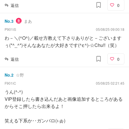
返信
0
No.
3
主
まあ
P901iS
05/08/25 09:00:18
わ－＼(^O^)／載せ方教えて下さりありがと－ございます
ぅ(*^_^*)そんなあなたが大好きです(^ε^)-☆Chu!!（笑）
返信
0
No.
2
☆野
F901iC
05/08/25 02:21:45
うん(^-^)
VIP登録したら書き込んだあと画像追加するところがある
からそこ押したら出来るよ！
笑える下系か‥ガンバロ(ι-д-)