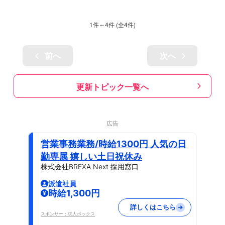
1
件～
4
件 (全
4
件)
前へ
次へ
更新トピック一覧へ
広告
営業事務業務/時給1300円 人気の日
勤専属 嬉しい土日祝休み
株式会社BREXA Next 採用窓口
派遣社員
時給1,300円
詳しくはこちら
スポンサー：求人ボックス