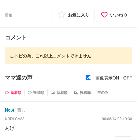
お気に入り
いいね
0
通報
コメント
古トピの為、これ以上コメントできません
ママ達の声
画像表示ON・OFF
新着順
投稿順
新着順
投稿順
主のみ
No.
4
晒し
KDDI-CA33
06/06/14 08:19:30
あげ