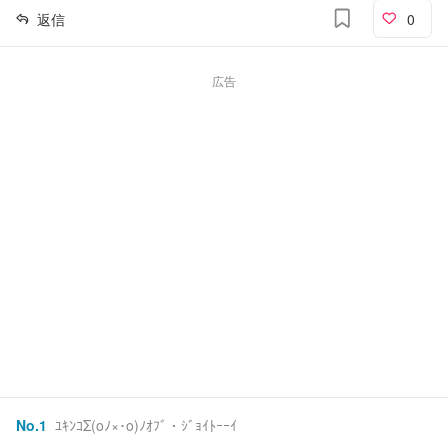
返信
0
広告
No.
1
ﾕｷﾝｺΣ(oﾉ×･o)ﾉｵﾌﾞ・ｼﾞｮｲﾄｰｰｲ