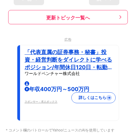
更新トピック一覧へ
広告
「代表直属の証券事務・秘書」投
資・経営判断をダイレクトに学べる
ポジション/年間休日120日・転勤な
ワールドベンチャー株式会社
しで働きやすさ良好
年収400万円～500万円
詳しくはこちら
スポンサー：求人ボックス
＊コメント欄のパトロールでYahoo!ニュースのAIを使用しています