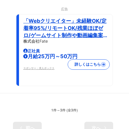
広告
「Webクリエイター」未経験OK/定
着率95%/リモートOK/残業ほぼゼ
ロ/ゲームサイト制作や動画編集案件
株式会社Fate
も/土日祝休み
正社員
月給25万円～50万円
詳しくはこちら
スポンサー：求人ボックス
1
件～
3
件 (全
3
件)
前へ
次へ