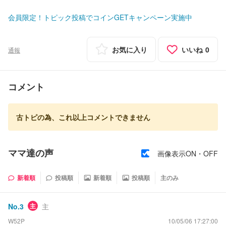
会員限定！トピック投稿でコインGETキャンペーン実施中
お気に入り
いいね
0
通報
コメント
古トピの為、これ以上コメントできません
ママ達の声
画像表示ON・OFF
新着順
投稿順
新着順
投稿順
主のみ
No.
3
主
主
W52P
10/05/06 17:27:00