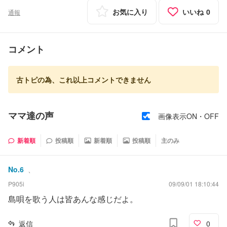
お気に入り
いいね
0
通報
コメント
古トピの為、これ以上コメントできません
ママ達の声
画像表示ON・OFF
新着順
投稿順
新着順
投稿順
主のみ
No.
6
、
P905i
09/09/01 18:10:44
島唄を歌う人は皆あんな感じだよ。
返信
0