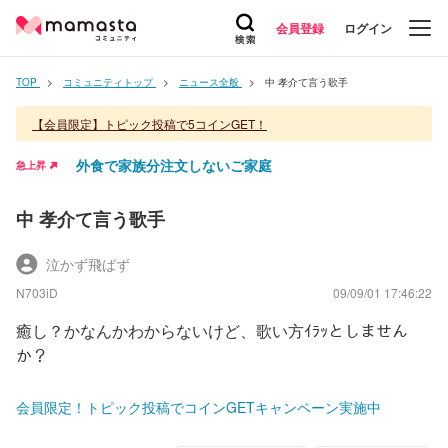
会員登録
ログイン
TOP
コミュニティトップ
ニュース全般
中 孝介て言う歌手
【会員限定】トピック投稿で5コインGET！
外食で家族分注文しないご家庭
急上昇
中 孝介て言う歌手
泣かず飛ばず
N703iD
09/09/01 17:46:22
癒し？かなんかわからないけど、歌い方ｲﾗｯとしません
か？
会員限定！トピック投稿でコインGETキャンペーン実施中