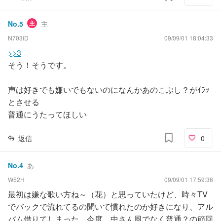
No.
5
主
主
N703iD
09/09/01 18:04:33
>>3
そう！そうです。
声は好きでも嫌いでもないのになんかあのこぶし？がｲﾗｯ
とさせる
普通にうたってほしい
返信
0
No.
4
あ
W52H
09/09/01 17:59:36
最初は嫌な歌い方ね～（花）と思っていたけど、時々TV
でバックで流れてるの聞いて慣れたのか好きになり、アル
バム借りてしまった。今度、中さん風でなく普通？の節回