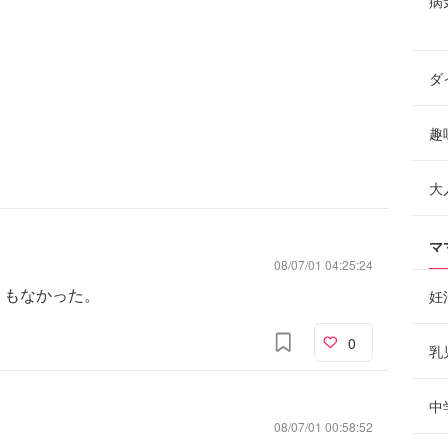
病
ダ
趣
大
マ
08/07/01 04:25:24
くもなかった。
妊
0
乳
中
08/07/01 00:58:52