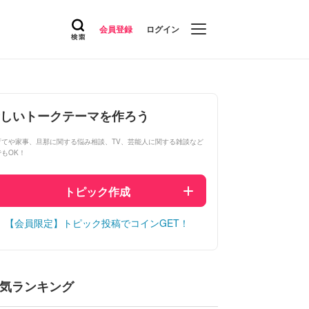
会員登録
ログイン
しいトークテーマを作ろう
育てや家事、旦那に関する悩み相談、TV、芸能人に関する雑談など
でもOK！
トピック作成
【会員限定】トピック投稿でコインGET！
気ランキング