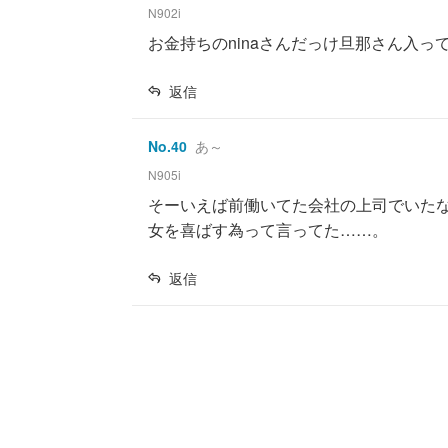
N902i
お金持ちのninaさんだっけ旦那さん入っ
返信
No.
40
あ～
N905i
そーいえば前働いてた会社の上司でいた
女を喜ばす為って言ってた……。
返信