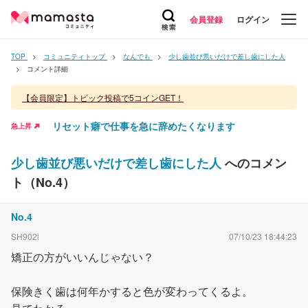
会員登録
ログイン
TOP
コミュニティトップ
なんでも
少し歯並び悪いだけで差し歯にした人
コメント詳細
【会員限定】トピック投稿で5コインGET！
リセット癖で仕事を急に辞めたくなります
急上昇
少し歯並び悪いだけで差し歯にした人
へのコメン
ト（No.
4
）
No.
4
SH902i
07/10/23 18:44:23
矯正の方がいいんじゃない？
保険きく歯は何年かすると色が変わってくるよ。