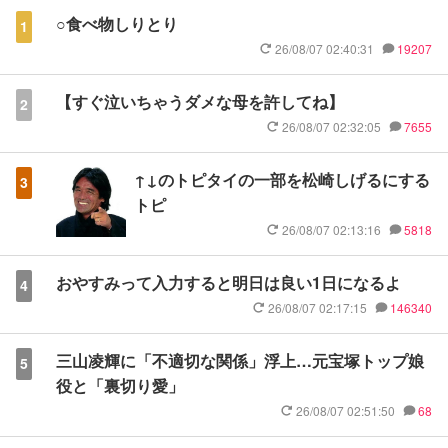
○食べ物しりとり
1
26/08/07 02:40:31
19207
【すぐ泣いちゃうダメな母を許してね】
2
26/08/07 02:32:05
7655
↑↓のトピタイの一部を松崎しげるにする
3
トピ
26/08/07 02:13:16
5818
おやすみって入力すると明日は良い1日になるよ
4
26/08/07 02:17:15
146340
三山凌輝に「不適切な関係」浮上…元宝塚トップ娘
5
役と「裏切り愛」
26/08/07 02:51:50
68