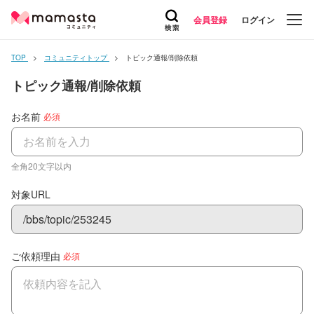
会員登録
ログイン
TOP
コミュニティトップ
トピック通報/削除依頼
トピック通報/削除依頼
お名前
必須
全角20文字以内
対象URL
/bbs/topic/253245
ご依頼理由
必須