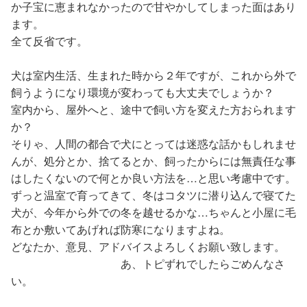
か子宝に恵まれなかったので甘やかしてしまった面はあり
ます。
全て反省です。
犬は室内生活、生まれた時から２年ですが、これから外で
飼うようになり環境が変わっても大丈夫でしょうか？
室内から、屋外へと、途中で飼い方を変えた方おられます
か？
そりゃ、人間の都合で犬にとっては迷惑な話かもしれませ
んが、処分とか、捨てるとか、飼ったからには無責任な事
はしたくないので何とか良い方法を…と思い考慮中です。
ずっと温室で育ってきて、冬はコタツに潜り込んで寝てた
犬が、今年から外での冬を越せるかな…ちゃんと小屋に毛
布とか敷いてあげれば防寒になりますよね。
どなたか、意見、アドバイスよろしくお願い致します。
あ、トピずれでしたらごめんなさ
い。