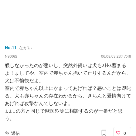
No.
11
ながい
N900iS
06/08/03 23:47:48
躾しなかったのが悪いし、突然外飼いは犬もｽﾄﾚｽ蓄まる
よ！ましてや、室内で赤ちゃん抱いてたりするんだから、
犬は不愉快だよ。
室内で赤ちゃん以上にかまってあげれば？悪いことは即叱
る。犬も赤ちゃんの存在わかるから、きちんと愛情向けて
あげれば攻撃なんてしないよ。
↓↓↓の方と同じで獣医ｻﾝ等に相談するのが一番だと思
う。
返信
0