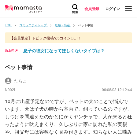
会員登録
ログイン
TOP
コミュニティトップ
妊娠・出産
ペット事情
【会員限定】トピック投稿で5コインGET！
息子の彼女になってほしくないタイプは？
急上昇
ペット事情
たらこ
N902i
06/08/03 12:12:44
10月に出産予定なのですが、ペットの犬のことで悩んで
います。犬は子犬の時から室内で、飼っているのですが、
しつけを間違えたのかとにかくヤンチャで、人が来ると狂
ったように吠えまくり、久しぶりに家に訪れた私の実親
や、祖父母には容赦なく噛み付きます。知らない人に噛み