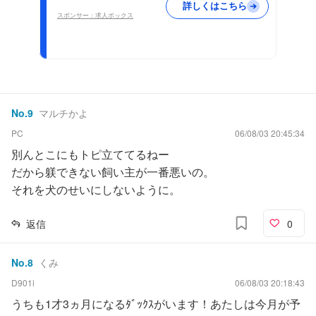
詳しくはこちら
スポンサー：求人ボックス
No.
9
マルチかよ
PC
06/08/03 20:45:34
別んとこにもトピ立ててるねー
だから躾できない飼い主が一番悪いの。
それを犬のせいにしないように。
返信
0
No.
8
くみ
D901i
06/08/03 20:18:43
うちも1才3ヵ月になるﾀﾞｯｸｽがいます！あたしは今月が予