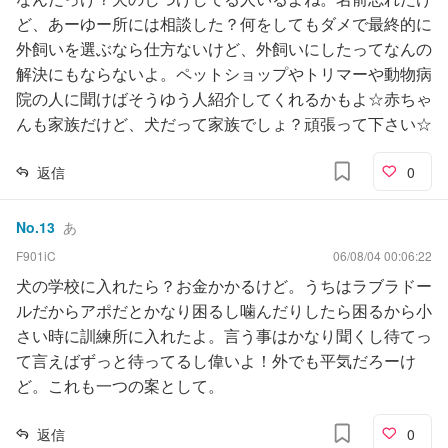
ど、あーゆー所には相談した？何をしてもダメで最終的に
外飼いを選ぶなら仕方ないけど、外飼いにしたってなんの
解決にもならないよ。ペットショップやトリマーや動物病
院の人に聞けばそうゆう人紹介してくれるかもよ☆赤ちゃ
んも家族だけど、犬だって家族でしょ？頑張って下さい☆
返信
0
No.
13
あ
F901iC
06/08/04 00:06:22
犬の学校に入れたら？お金かかるけど。うちはラブラドー
ルだからアポだとかなり困るし噛んだりしたら困るから小
さい時に訓練所に入れたよ。言う事はかなり聞くし待てっ
て言えばずっと待ってるし偉いよ！外でも平気だろーけ
ど。これも一つの案として。
返信
0