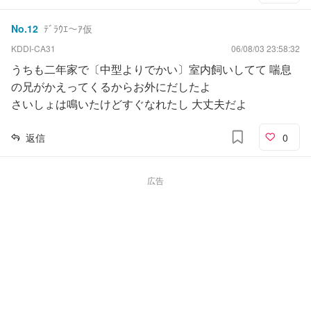
No.
12
ﾃﾞﾗｳｴ～ｱ仮
KDDI-CA31
06/08/03 23:58:32
うちも二年家で〔中型よりでかい〕室内飼いしてて 喘息
の兄がかえってくるからお外にだしたよ
さいしょは鳴いたけどすぐなれたし 大丈夫だよ
返信
0
広告