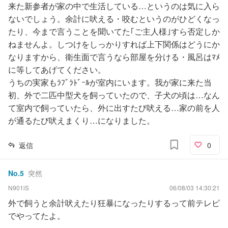
来た新参者が家の中で生活している…というのは気に入ら
ないでしょう。余計に吠える・咬むというのがひどくなっ
たり、今まで言うことを聞いてた｢ご主人様｣すら否定しか
ねませんよ。しつけをしっかりすれば上下関係はどうにか
なりますから、衛生面で言うなら部屋を分ける・風呂はﾏﾒ
に等してあげてください。
うちの実家もﾗﾌﾞﾗﾄﾞｰﾙが室内にいます。我が家に来た当
初、外で二匹中型犬を飼っていたので、子犬の頃は…なん
て室内で飼っていたら、外に出すたび吠える…家の前を人
が通るたび吠えまくり…になりました。
返信
0
No.
5
突然
N901iS
06/08/03 14:30:21
外で飼うと余計吠えたり狂暴になったりするって前テレビ
でやってたよ。