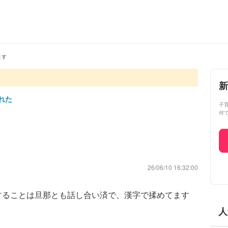
ます
新
れた
子
何
26/06/10 16:32:00
することは旦那とも話し合い済で、漢字で揉めてます
人