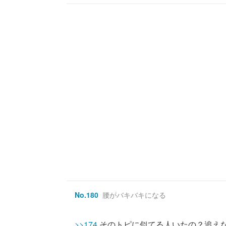
No.
180
腰がバキバキになる
>>174
そのトピに似てる人いたの？追え