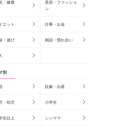
気・健康
美容・ファッショ
ン
イエット
仕事・お金
味・遊び
相談・慣れ合い
人
マ別
活
妊娠・出産
児・幼児
小学生
学生以上
シンママ