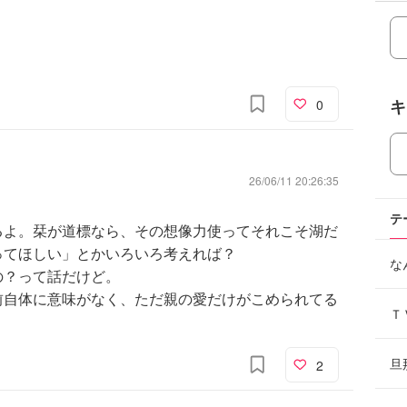
キ
0
26/06/11 20:26:35
テ
るよ。栞が道標なら、その想像力使ってそれこそ湖だ
ってほしい」とかいろいろ考えれば？
な
の？って話だけど。
前自体に意味がなく、ただ親の愛だけがこめられてる
Ｔ
。
旦
2