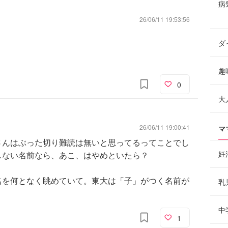
病
26/06/11 19:53:56
ダ
趣
0
大
26/06/11 19:00:41
マ
さんはぶった切り難読は無いと思ってるってことでし
妊
しない名前なら、あこ、はやめといたら？
名を何となく眺めていて。東大は「子」がつく名前が
乳
中
1