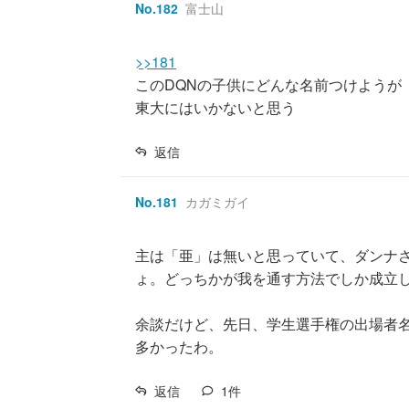
No.
182
富士山
>>181
このDQNの子供にどんな名前つけようが
東大にはいかないと思う
返信
No.
181
カガミガイ
主は「亜」は無いと思っていて、ダンナ
ょ。どっちかが我を通す方法でしか成立
余談だけど、先日、学生選手権の出場者
多かったわ。
返信
1
件