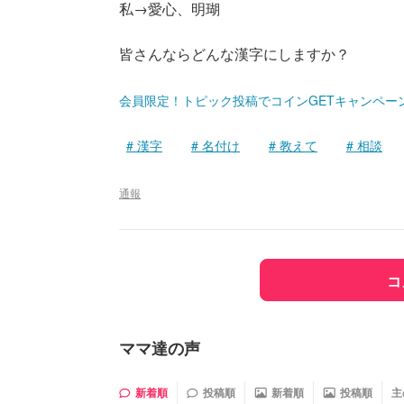
私→愛心、明瑚
皆さんならどんな漢字にしますか？
会員限定！トピック投稿でコインGETキャンペー
漢字
名付け
教えて
相談
通報
コ
ママ達の声
新着順
投稿順
新着順
投稿順
主