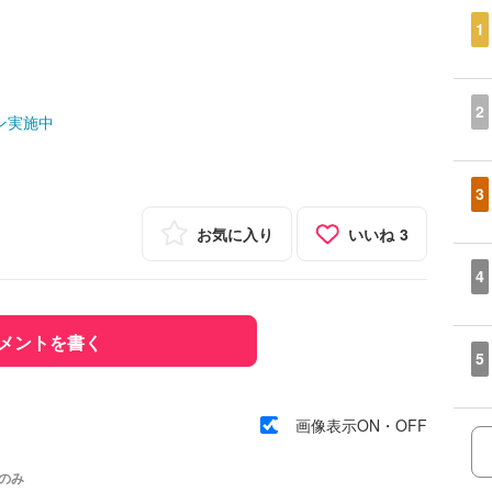
1
2
ン実施中
3
お気に入り
いいね
3
4
メントを書く
5
画像表示ON・OFF
のみ