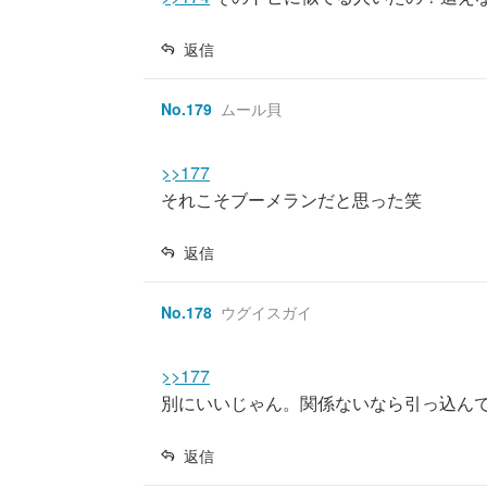
返信
No.
179
ムール貝
>>177
それこそブーメランだと思った笑
返信
No.
178
ウグイスガイ
>>177
別にいいじゃん。関係ないなら引っ込ん
返信