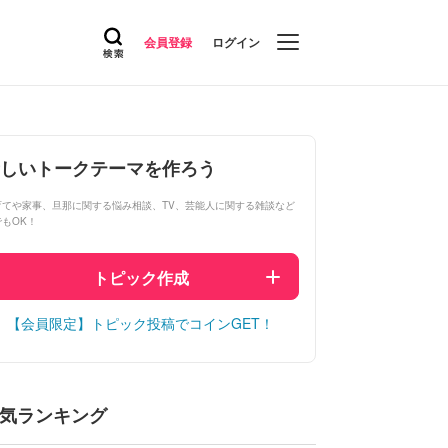
会員登録
ログイン
しいトークテーマを作ろう
育てや家事、旦那に関する悩み相談、TV、芸能人に関する雑談など
でもOK！
トピック作成
【会員限定】トピック投稿でコインGET！
気ランキング