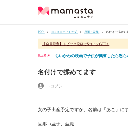
TOP
コミュニティトップ
旦那・家族
名付けで揉めて
【会員限定】トピック投稿で5コインGET！
ちいかわの映画で子供が興奮したら怒ら
急上昇
名付けで揉めてます
トコブシ
女の子出産予定ですが、名前は「あこ」に
旦那→亜子、亜湖