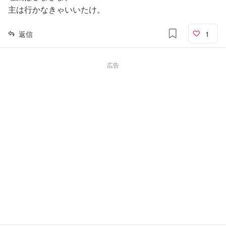
主は行かなきゃいいたけ。
返信
1
広告