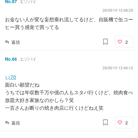
No.
87
エゾバイ
26/06/10 12:48:29
お金ない人が変な妄想垂れ流してるけど、自販機で缶コー
ヒー買う感覚で買ってる
返信
2
No.
86
エゾバイ
26/06/10 12:46:12
>>70
面白い願望だね
うちでは年収数千万や億の人もスタバ行くけど、焼肉食べ
放題大好き家族なのかしら？笑
一言さんお断りの焼き肉店に行くけどねえ笑
返信
2