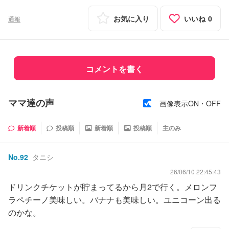
お気に入り
いいね
0
通報
コメントを書く
ママ達の声
画像表示ON・OFF
新着順
投稿順
新着順
投稿順
主のみ
No.
92
タニシ
26/06/10 22:45:43
ドリンクチケットが貯まってるから月2で行く。メロンフ
ラペチーノ美味しい。バナナも美味しい。ユニコーン出る
のかな。