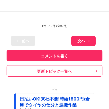
1
件～
10
件 (全
92
件)
前へ
次へ
コメントを書く
更新トピック一覧へ
広告
日払いOK!来社不要!時給1800円/倉
庫でタイヤの仕分と運搬作業