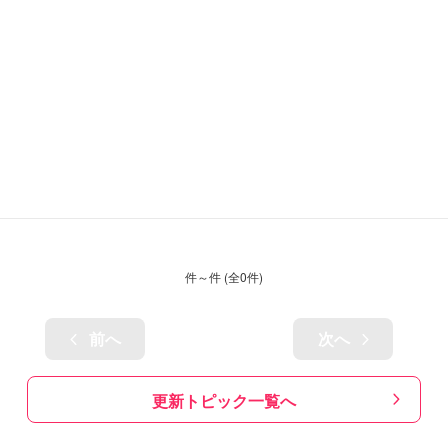
件～
件 (全
0
件)
前へ
次へ
更新トピック一覧へ