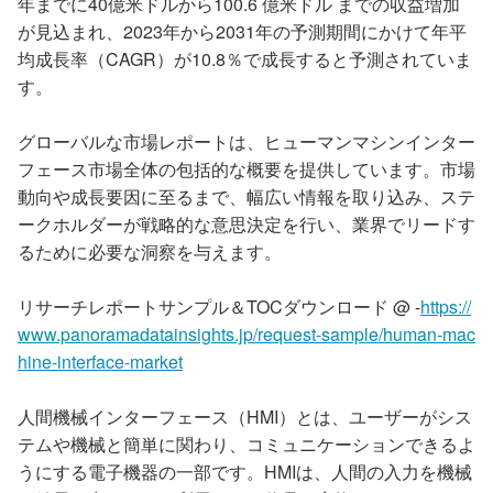
年までに40億米ドルから100.6 億米ドル までの収益増加
が見込まれ、2023年から2031年の予測期間にかけて年平
均成長率（CAGR）が10.8％で成長すると予測されていま
す。
グローバルな市場レポートは、ヒューマンマシンインター
フェース市場全体の包括的な概要を提供しています。市場
動向や成長要因に至るまで、幅広い情報を取り込み、ステ
ークホルダーが戦略的な意思決定を行い、業界でリードす
るために必要な洞察を与えます。
リサーチレポートサンプル＆TOCダウンロード @ -
https://
www.panoramadatainsights.jp/request-sample/human-mac
hine-interface-market
人間機械インターフェース（HMI）とは、ユーザーがシス
テムや機械と簡単に関わり、コミュニケーションできるよ
うにする電子機器の一部です。HMIは、人間の入力を機械