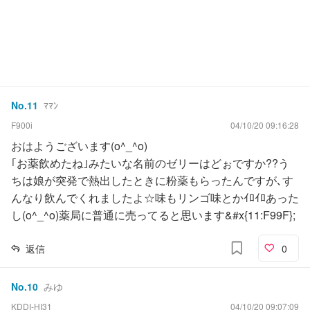
No.
11
ﾏﾏﾝ
F900i
04/10/20 09:16:28
おはようございます(o^_^o)
｢お薬飲めたね｣みたいな名前のゼリーはどぉですか??う
ちは娘が突発で熱出したときに粉薬もらったんですが､す
んなり飲んでくれましたよ☆味もリンゴ味とかｲﾛｲﾛあった
し(o^_^o)薬局に普通に売ってると思います&#x{11:F99F};
返信
0
No.
10
みゆ
KDDI-HI31
04/10/20 09:07:09