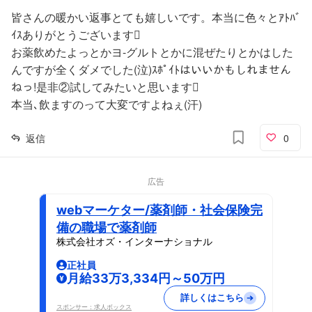
皆さんの暖かい返事とても嬉しいです。本当に色々とｱﾄﾊﾞ
ｲｽありがとうございます
お薬飲めたよっとかヨ-グルトとかに混ぜたりとかはした
んですが全くダメでした(泣)ｽﾎﾟｲﾄはいいかもしれません
ねっ!是非②試してみたいと思います
本当､飲ますのって大変ですよねぇ(汗)
返信
0
広告
webマーケター/薬剤師・社会保険完
備の職場で薬剤師
株式会社オズ・インターナショナル
正社員
月給33万3,334円～50万円
詳しくはこちら
スポンサー：求人ボックス