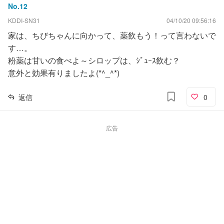
No.
12
KDDI-SN31
04/10/20 09:56:16
家は、ちびちゃんに向かって、薬飲もう！って言わないで
す…。
粉薬は甘いの食べよ～シロップは、ｼﾞｭｰｽ飲む？
意外と効果有りましたよ(*^_^*)
返信
0
広告