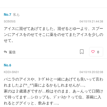
No.
7
私も
SO505iS
04/10/19 21:44:38
アイスに混ぜてあげてました。混ぜるとゆーより、スプー
ンにアイスをのせてそこに薬をのせてまたアイスを少しの
せて。
返信
0
No.
6
KDDI-SN31
04/10/19 20:02:08
バニラのアイスや、ﾖｰｸﾞﾙﾄと一緒にあげても良いって言わ
れましたよ(*^_^*)薬によるかもしれませんが…。
家のは２歳過ぎですが…粉はそのまま、あ～んって口開け
て待ってます…シロップも、ｼﾞｭｰｽか？って位、茶碗に入
れるとググイッと、飲みます…。