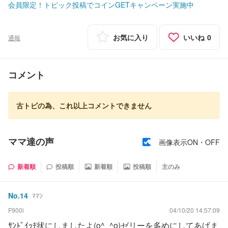
会員限定！トピック投稿でコインGETキャンペーン実施中
お気に入り
いいね
0
通報
コメント
古トピの為、これ以上コメントできません
ママ達の声
画像表示ON・OFF
新着順
投稿順
新着順
投稿順
主のみ
No.
14
ﾏﾏﾝ
F900i
04/10/20 14:57:09
ｻﾝﾄﾞｲｯﾁ状にしましたよ(o^_^o)ゼリーを多めにしてあげま