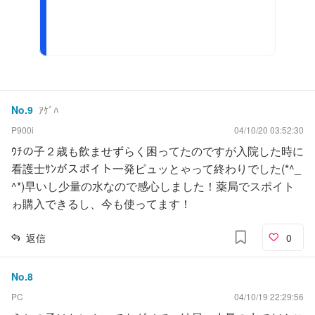
No.
9
ｱｹﾞﾊ
P900i
04/10/20 03:52:30
ｳﾁの子２歳も飲ませずらく困ってたのですが入院した時に
看護士ｻﾝがスポイト一発ピュッとゃって終わりでした(*^_
^*)早いし少量の水なので感心しました！薬局でスポイト
ゎ購入できるし、今も使ってます！
返信
0
No.
8
PC
04/10/19 22:29:56