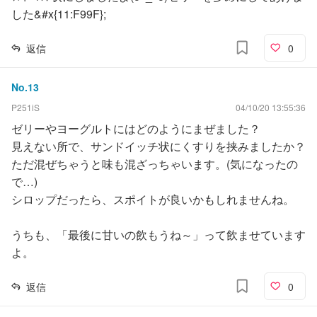
した&#x{11:F99F};
返信
0
No.
13
P251iS
04/10/20 13:55:36
ゼリーやヨーグルトにはどのようにまぜました？
見えない所で、サンドイッチ状にくすりを挟みましたか？
ただ混ぜちゃうと味も混ざっちゃいます。(気になったの
で…)
シロップだったら、スポイトが良いかもしれませんね。
うちも、「最後に甘いの飲もうね～」って飲ませています
よ。
返信
0