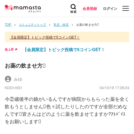
会員登録
ログイン
TOP
コミュニティトップ
乳児・幼児
お薬の飲ませ方
【会員限定】トピック投稿で5コインGET！
【会員限定】トピック投稿で5コインGET！
急上昇
お薬の飲ませ方
みゆ
KDDI-HI31
04/10/19 17:28:24
今②歳後半の娘がいるんですが病院からもらった薬を全く
飲もうとしません色々試したりしたのですが全部だめな
んです皆さんはどのように薬を飲ませてますか?ｱﾄﾊﾞｲｽ
をお願いします