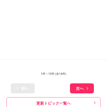
1
件～
10
件 (全
14
件)
前へ
次へ
更新トピック一覧へ