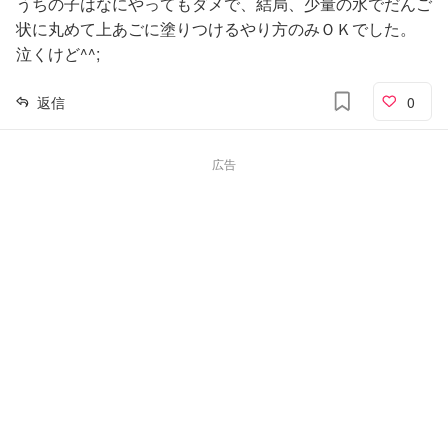
うちの子はなにやってもダメで、結局、少量の水でだんご
状に丸めて上あごに塗りつけるやり方のみＯＫでした。
泣くけど^^;
返信
0
広告