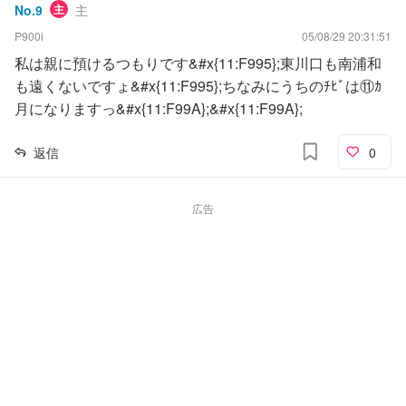
No.
9
主
主
P900i
05/08/29 20:31:51
私は親に預けるつもりです&#x{11:F995};東川口も南浦和
も遠くないですょ&#x{11:F995};ちなみにうちのﾁﾋﾞは⑪ｶ
月になりますっ&#x{11:F99A};&#x{11:F99A};
返信
0
広告