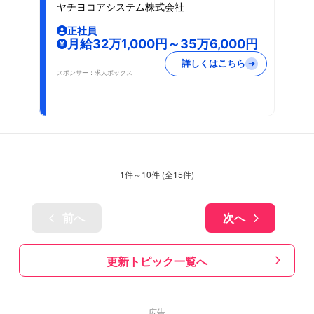
ヤチヨコアシステム株式会社
は売上目標なし・神田
正社員
月給32万1,000円～35万6,000円
詳しくはこちら
スポンサー：求人ボックス
1
件～
10
件 (全
15
件)
前へ
次へ
更新トピック一覧へ
広告