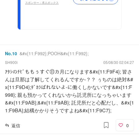
スポンサー：求人ボックス
No.
10
&#x{11:F992};POOH&#x{11:F992};
SH900i
05/08/30 02:04:27
ｱﾀｼのﾁﾋﾞももぅすぐ⑪カ月になります&#x{11:F9F4}; 皆さ
んは旦那は了解してくれるんですか-？？ ぅちのは絶対&#
x{11:F9D4};ﾀﾞｶﾗばれないよ-に働くしかないです&#x{11:F
998}; 親も預かってくれないから託児所になっちゃいます
&#x{11:F9AB};&#x{11:F9AB}; 託児所だと心配だし、&#x{1
1:F9BA};結構かかりそうですよね&#x{11:F9C7};
返信
0