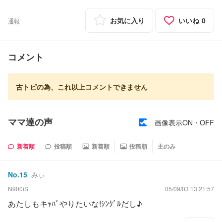
お気に入り
いいね
0
通報
コメント
古トピの為、これ以上コメントできません
ママ達の声
画像表示ON・OFF
新着順
投稿順
新着順
投稿順
主のみ
No.
15
みぃ
N900iS
05/09/03 13:21:57
あたしもキｬﾊﾞやりたいな!ｼﾝｸﾞﾙだし♪