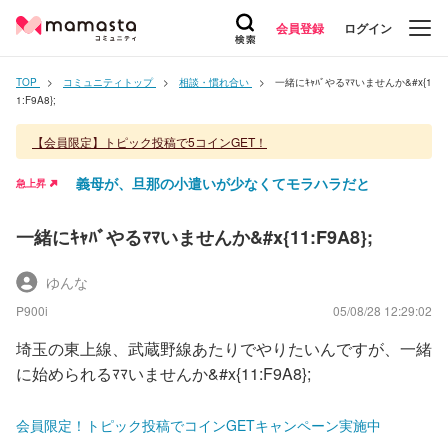
会員登録
ログイン
TOP
コミュニティトップ
相談・慣れ合い
一緒にｷｬﾊﾞやるﾏﾏいませんか&#x{1
1:F9A8};
【会員限定】トピック投稿で5コインGET！
義母が、旦那の小遣いが少なくてモラハラだと
急上昇
一緒にｷｬﾊﾞやるﾏﾏいませんか&#x{11:F9A8};
ゆんな
P900i
05/08/28 12:29:02
埼玉の東上線、武蔵野線あたりでやりたいんですが、一緒
に始められるﾏﾏいませんか&#x{11:F9A8};
会員限定！トピック投稿でコインGETキャンペーン実施中