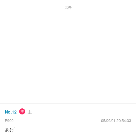
広告
No.
12
主
主
P900i
05/09/01 20:54:33
あげ