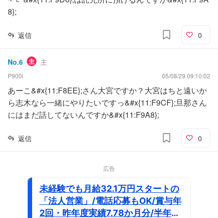
8};
返信
0
No.
6
主
主
P900i
05/08/29 09:10:02
あーこ&#x{11:F8EE};さん大宮ですか？大宮はちと遠いか
ら志木なら一緒にやりたいですっ&#x{11:F9CF};旦那さん
にはまだ話してないんですか&#x{11:F9A8};
返信
0
広告
未経験でも月給32.1万円スタートの
「法人営業」/電話応募もOK/賞与年
2回・昨年度実績7.78か月分/半年間