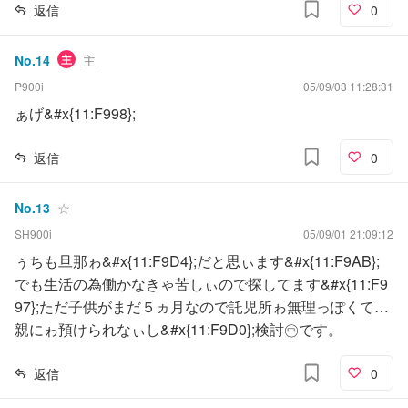
返信
0
No.
14
主
主
P900i
05/09/03 11:28:31
ぁげ&#x{11:F998};
返信
0
No.
13
☆
SH900i
05/09/01 21:09:12
ぅちも旦那ゎ&#x{11:F9D4};だと思ぃます&#x{11:F9AB};
でも生活の為働かなきゃ苦しぃので探してます&#x{11:F9
97};ただ子供がまだ５ヵ月なので託児所ゎ無理っぽくて…
親にゎ預けられなぃし&#x{11:F9D0};検討㊥です。
返信
0