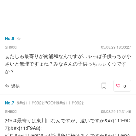
No.
8
☆
SH900i
05/08/29 18:33:27
ぁたしゎ最寄りが南浦和なんですが…ゃっぱ子供っちが小
さいと無理ですょね？みなさんの子供っちゎぃくつです
か？
返信
0
No.
7
&#x{11:F992};POOH&#x{11:F992};
SH900i
05/08/29 12:31:46
ｱﾀｼは最寄りは東川口なんですが、遠いですか&#x{11:F9C
7};&#x{11:F9A8};
ﾍﾞﾋﾞ&#x{11:F9D6};は託児所に預けるんですか&#x{11:F9A