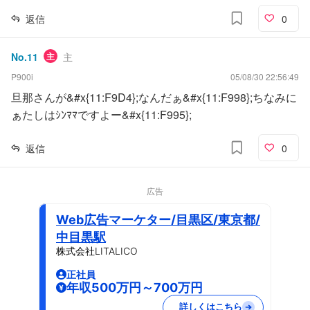
返信
0
No.
11
主
主
P900i
05/08/30 22:56:49
旦那さんが&#x{11:F9D4};なんだぁ&#x{11:F998};ちなみに
ぁたしはｼﾝﾏﾏですよー&#x{11:F995};
返信
0
広告
Web広告マーケター/目黒区/東京都/
中目黒駅
株式会社LITALICO
正社員
年収500万円～700万円
詳しくはこちら