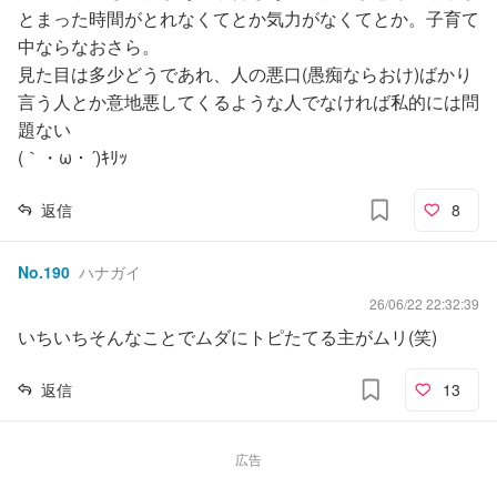
とまった時間がとれなくてとか気力がなくてとか。子育て
中ならなおさら。
見た目は多少どうであれ、人の悪口(愚痴ならおけ)ばかり
言う人とか意地悪してくるような人でなければ私的には問
題ない
(｀・ω・´)ｷﾘｯ
返信
8
No.
190
ハナガイ
26/06/22 22:32:39
いちいちそんなことでムダにトピたてる主がムリ(笑)
返信
13
広告