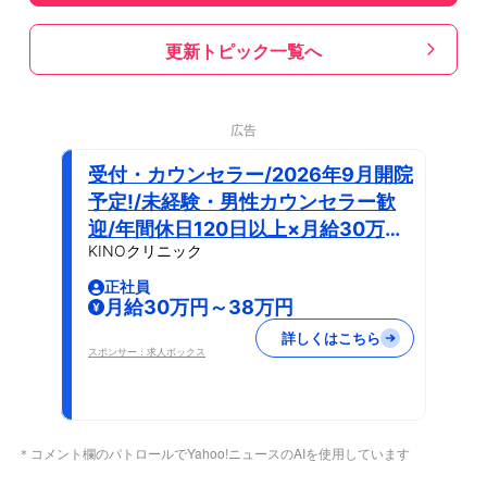
更新トピック一覧へ
広告
受付・カウンセラー/2026年9月開院
予定!/未経験・男性カウンセラー歓
迎/年間休日120日以上×月給30万～
KINOクリニック
+インセンティブ制度/メンズ専門の
美容クリニック
正社員
月給30万円～38万円
詳しくはこちら
スポンサー：求人ボックス
＊コメント欄のパトロールでYahoo!ニュースのAIを使用しています