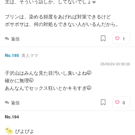
主は、そういう話しか、してないでしょｗ
プリンは、染める頻度をあげれば対策できるけど
ボサボサは、何の対処もできない人がいるんだから。
返信
1
No.
195
美人ママ
26/06/24 00:36:36
子沢山はみんな見た目汚いし臭いよね🤭
確かに無理🤭
あんなんでセックス狂いとかキモすぎ🤭
返信
0
No.
194
ぴよぴよ