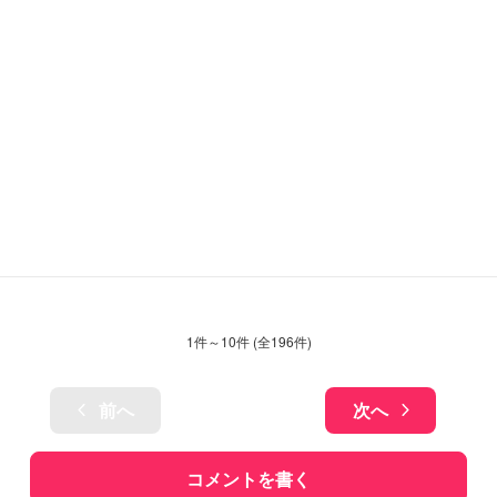
1
件～
10
件 (全
196
件)
前へ
次へ
コメントを書く