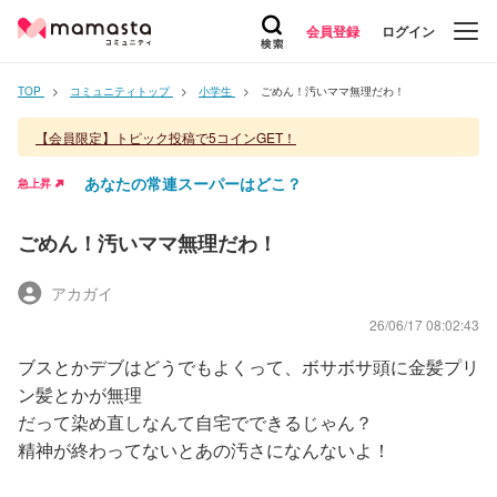
会員登録
ログイン
TOP
コミュニティトップ
小学生
ごめん！汚いママ無理だわ！
【会員限定】トピック投稿で5コインGET！
あなたの常連スーパーはどこ？
急上昇
ごめん！汚いママ無理だわ！
アカガイ
26/06/17 08:02:43
ブスとかデブはどうでもよくって、ボサボサ頭に金髪プリ
ン髪とかが無理
だって染め直しなんて自宅でできるじゃん？
精神が終わってないとあの汚さになんないよ！