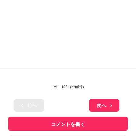
1
件～
10
件 (全
86
件)
前へ
次へ
コメントを書く