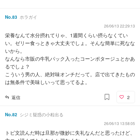
No.
83
ホラガイ
26/06/13 22:29:13
栄養なんて水分摂れてりゃ、1週間くらい摂らなくてい
い。ゼリー食っときゃ大丈夫でしょ。そんな簡単に死なな
いから。
なんなら市販の牛乳パック入ったコーンポタージュとかあ
るでしょ？
こういう男の人、絶対味オンチだって。店で出てきたもの
は無条件で美味しいって思ってるよ。
返信
2
No.
82
シジミ疑惑の小粒出る
26/06/13 13:58:05
トピ文読んだ時は旦那が微妙に失礼なんだと思ったけど、