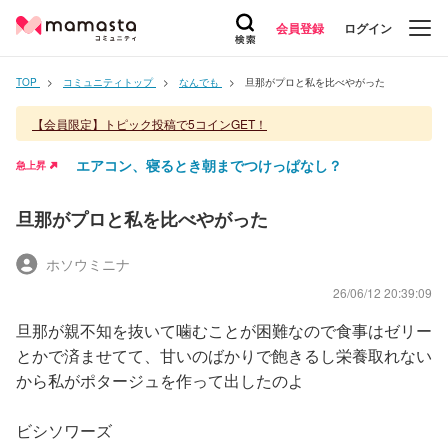
会員登録
ログイン
TOP
コミュニティトップ
なんでも
旦那がプロと私を比べやがった
【会員限定】トピック投稿で5コインGET！
エアコン、寝るとき朝までつけっぱなし？
急上昇
旦那がプロと私を比べやがった
ホソウミニナ
26/06/12 20:39:09
旦那が親不知を抜いて噛むことが困難なので食事はゼリー
とかで済ませてて、甘いのばかりで飽きるし栄養取れない
から私がポタージュを作って出したのよ
ビシソワーズ