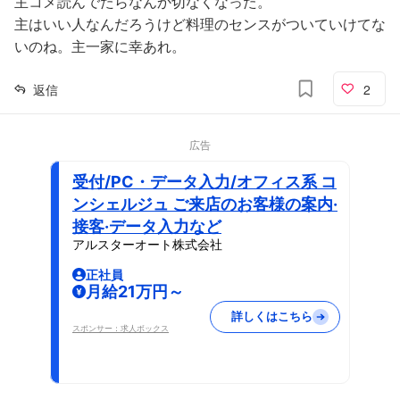
主コメ読んでたらなんか切なくなった。
主はいい人なんだろうけど料理のセンスがついていけてな
いのね。主一家に幸あれ。
返信
2
広告
受付/PC・データ入力/オフィス系 コ
ンシェルジュ ご来店のお客様の案内·
接客·データ入力など
アルスターオート株式会社
正社員
月給21万円～
詳しくはこちら
スポンサー：求人ボックス