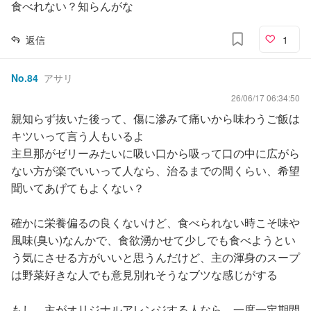
食べれない？知らんがな
返信
1
No.
84
アサリ
26/06/17 06:34:50
親知らず抜いた後って、傷に滲みて痛いから味わうご飯は
キツいって言う人もいるよ
主旦那がゼリーみたいに吸い口から吸って口の中に広がら
ない方が楽でいいって人なら、治るまでの間くらい、希望
聞いてあげてもよくない？
確かに栄養偏るの良くないけど、食べられない時こそ味や
風味(臭い)なんかで、食欲湧かせて少しでも食べようとい
う気にさせる方がいいと思うんだけど、主の渾身のスープ
は野菜好きな人でも意見別れそうなブツな感じがする
もし、主がオリジナルアレンジする人なら、一度一定期間